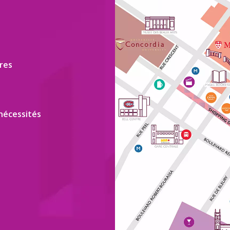
tres
 nécessités