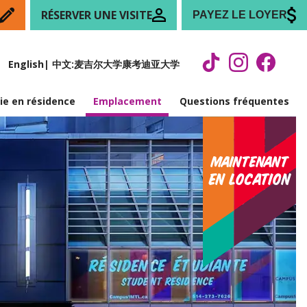
RÉSERVER UNE VISITE
PAYEZ LE LOYER
N
English
| 中文:
麦吉尔大学
康考迪亚大学
ie en résidence
Emplacement
Questions fréquentes
Maintenant
en location