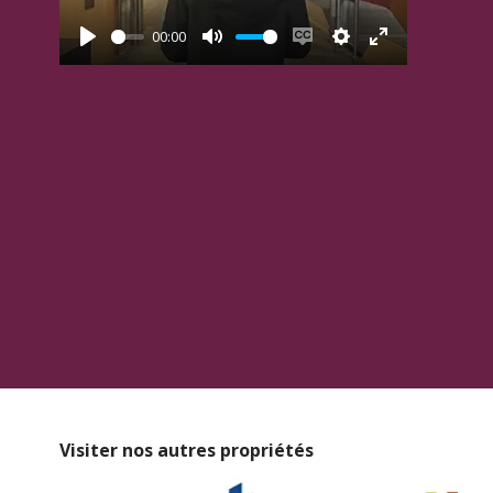
00:00
Play
Mute
Enable captions
Settings
Enter fullscree
Visiter nos autres propriétés